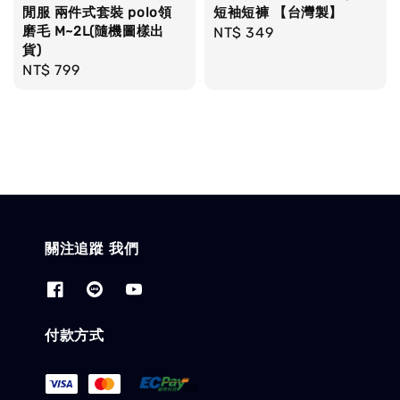
閒服 兩件式套裝 polo領
短袖短褲 【台灣製】
磨毛 M~2L(隨機圖樣出
Regular
NT$ 349
貨)
price
Regular
NT$ 799
price
關注追蹤 我們
付款方式