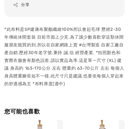
分享
*此布料是SP建康布聚酯纖維100%所以會起毛球 歷經2-30
年傳統休閒套裝 目前市面上少見.為了讓少數喜歡穿這類休閒
服朋友能買的到.所以在自家網路上賣 #台灣製造 自家工廠自
產自銷.歷經30年老字號.秉持 誠.信 經營產業. *拍照顏色和
實際衣服會有顏色誤差.請以實品為準.這是單一尺寸 (XL) 建
議 身高約 163-170公分 左右 體重約 63-70公斤 左右 每個人
身高體重腳長短不一樣.此尺寸只是建議.也要依每個人穿起來
的舒適感為主 *布料厚度(適中)
您可能也喜歡