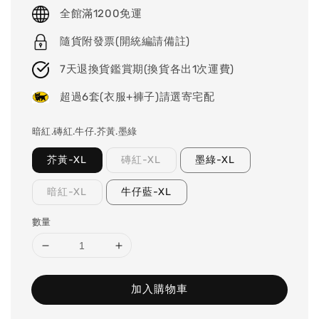
price
全館滿1200免運
隨貨附發票(開統編請備註)
7天退換貨鑑賞期(換貨各出1次運費)
超過6套(衣服+褲子)請選寄宅配
暗紅.磚紅.牛仔.芥黃.墨綠
芥黃-XL
磚紅-XL
墨綠-XL
暗紅-XL
牛仔藍-XL
數量
加入購物車