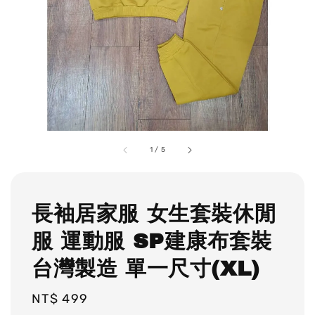
1
/
5
長袖居家服 女生套裝休閒
服 運動服 SP建康布套裝
台灣製造 單一尺寸(XL)
Regular
NT$ 499