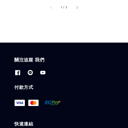
accessibility.of
1
/
3
關注追蹤 我們
付款方式
快速連結