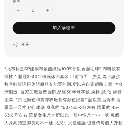
數量
加入購物車
分享
*此布料是SP建康布聚酯纖維100%所以會起毛球* 布料沒有
彈性 * 歷經2-30年傳統休閒套裝 目前市面上少見.為了讓少
數喜歡穿這類休閒服朋友能買的到.所以在自家網路上賣 #台
灣製造 自家工廠自產自銷.歷經30年老字號.秉持 誠.信 經營
產業. *拍照顏色和實際衣服會有顏色誤差* 請以實品為準.這
是單一尺寸 (M) 建議 身高約 150-155公分左右 體重約 45-
53公斤左右 這是女生尺寸所以比一般中性尺寸小一號 每個
人身高體重腳長短不一樣.此尺寸只是建議.也要依每個人穿起