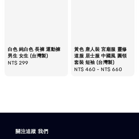
白色 純白色 長褲 運動褲
黃色 唐人裝 宮廟服 靈修
男生 女生 (台灣製)
道服 居士服 中國風 圓領
套裝 短袖 (台灣製)
Regular
NT$ 299
Regular
NT$ 460
-
NT$ 660
price
price
關注追蹤 我們