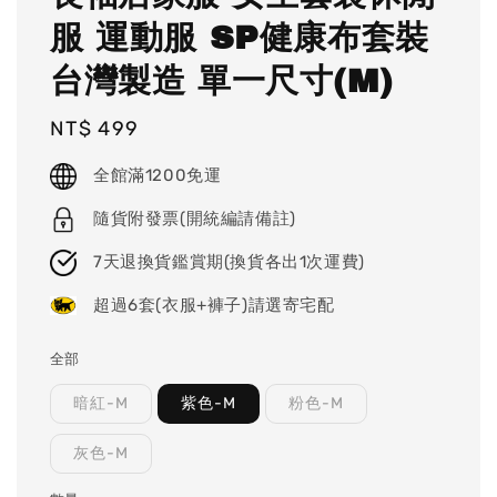
服 運動服 SP健康布套裝
台灣製造 單一尺寸(M)
Regular
NT$ 499
price
全館滿1200免運
隨貨附發票(開統編請備註)
7天退換貨鑑賞期(換貨各出1次運費)
超過6套(衣服+褲子)請選寄宅配
全部
暗紅-M
紫色-M
粉色-M
灰色-M