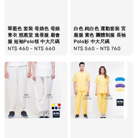
翠藍色 套裝 母娘色 母娘
白色 純白色 運動套裝 宮
青衣 慈惠堂 進香服 廟會
廟服 素色 團體制服 長袖
服 短袖Polo領 中大尺碼
Polo衫 中大尺碼
Regular
NT$ 460
-
NT$ 660
Regular
NT$ 560
-
NT$ 760
price
price