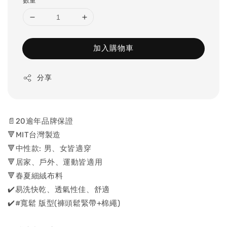
數量
加入購物車
分享
📄20逾年品牌保證
🔻MIT台灣製造
🔻中性款: 男、女皆適穿
🔻居家、戶外、運動皆適用
🔻春夏細絨布料
✔️易洗快乾、透氣性佳、舒適
✔️#寬鬆 版型(褲頭鬆緊帶+棉繩)