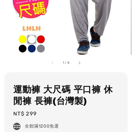
1
/
8
運動褲 大尺碼 平口褲 休
閒褲 長褲(台灣製)
Regular
NT$ 299
price
全館滿1200免運