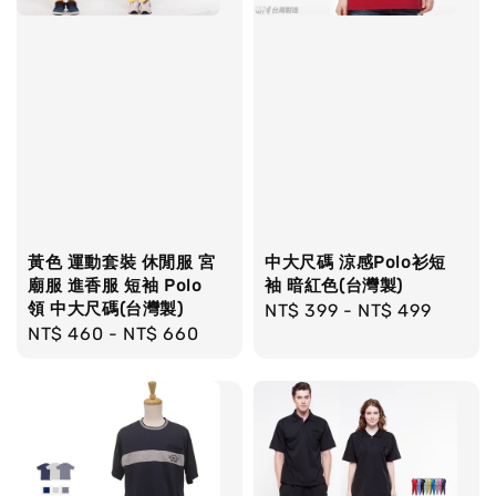
黃色 運動套裝 休閒服 宮
中大尺碼 涼感Polo衫短
廟服 進香服 短袖 Polo
袖 暗紅色(台灣製)
領 中大尺碼(台灣製)
Regular
NT$ 399
-
NT$ 499
Regular
NT$ 460
-
NT$ 660
price
price