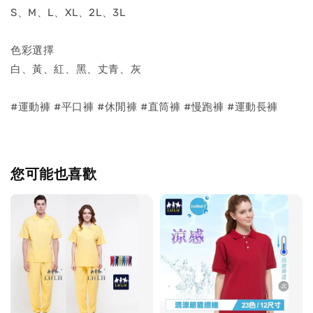
S、M、L、XL、2L、3L
色彩選擇
白、黃、紅、黑、丈青、灰
#運動褲 #平口褲 #休閒褲 #直筒褲 #慢跑褲 #運動長褲
您可能也喜歡