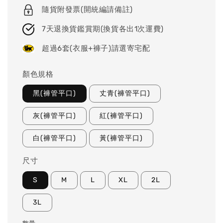
隨貨附發票(開統編請備註)
7天退換貨鑑賞期(換貨各出1次運費)
超過6套(衣服+褲子)請選寄宅配
顏色規格
黑(褲管平口)
丈青(褲管平口)
灰(褲管平口)
紅(褲管平口)
白(褲管平口)
黃(褲管平口)
尺寸
S
M
L
XL
2L
3L