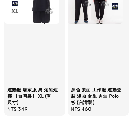
運動服 居家服 男 短袖短
黑色 素面 工作服 運動套
褲 【台灣製】 XL (單一
裝 短袖 女生 男生 Polo
尺寸)
衫 (台灣製)
Regular
NT$ 349
Regular
NT$ 460
price
price