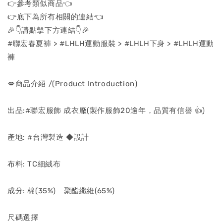
👉參考類似商品👈
👉底下為所有相關的連結👈
🎉👇請點擊下方連結👇🎉
#聯宏春夏褲 > #LHLH運動服裝 > #LHLH下身 > #LHLH運動
褲
💋商品介紹 /(Product Introduction)
出品:#聯宏服飾 成衣廠(製作服飾20逾年，品質有信譽 👍)
產地: #台灣製造 ◆設計
布料: TC細絨布
成分: 棉(35%) 聚酯纖維(65%)
尺碼選擇