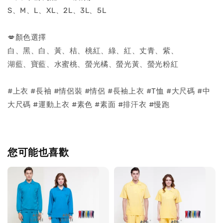
S、M、L、XL、2L、3L、5L
💋顏色選擇
白、黑、白、黃、桔、桃紅、綠、紅、丈青、紫、
湖藍、寶藍、水蜜桃、螢光橘、螢光黃、螢光粉紅
#上衣 #長袖 #情侶裝 #情侶 #長袖上衣 #T恤 #大尺碼 #中
大尺碼 #運動上衣 #素色 #素面 #排汗衣 #慢跑
您可能也喜歡