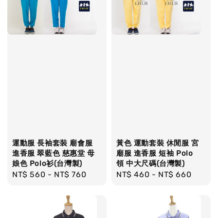
運動服 長袖套裝 廟會服
黃色 運動套裝 休閒服 宮
進香服 翠藍色 慈惠堂 母
廟服 進香服 短袖 Polo
娘色 Polo衫(台灣製)
領 中大尺碼(台灣製)
Regular
NT$ 560
-
NT$ 760
Regular
NT$ 460
-
NT$ 660
price
price