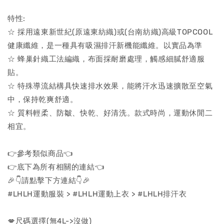
特性:
☆ 採用遠東新世紀(原遠東紡織)或(台南紡織)高級TOPCOOL
健康纖維，是一種具有吸濕排汗新機能纖維。以實品為準
☆ 蜂巢針織工法編織，布面採耐磨處理，觸感細膩舒適服
貼。
☆ 特殊導流結構具快速排水效果，能將汗水迅速擴散至空氣
中，保持乾爽舒適。
☆ 質料輕柔、防皺、快乾、好清洗。款式時尚，運動休閒二
相宜。
👉參考類似商品👈
👉底下為所有相關的連結👈
🎉👇請點擊下方連結👇🎉
#LHLH運動服裝 > #LHLH運動上衣 > #LHLH排汗衣
💋尺碼選擇(無4L->沒做)