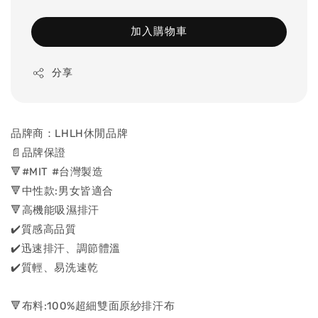
加入購物車
分享
品牌商：LHLH休閒品牌
📄品牌保證
🔻#MIT #台灣製造
🔻中性款:男女皆適合
🔻高機能吸濕排汗
✔️質感高品質
✔️迅速排汗、調節體溫
✔️質輕、易洗速乾
🔻布料:100%超細雙面原紗排汗布