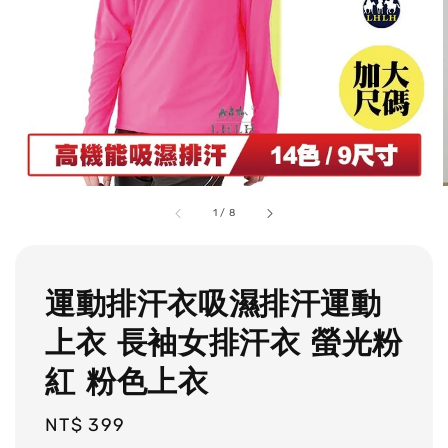
1
/
8
運動排汗衣吸濕排汗運動
上衣 長袖女排汗衣 螢光粉
紅 粉色上衣
Regular
NT$ 399