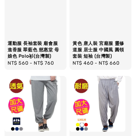
運動服 長袖套裝 廟會服
黃色 唐人裝 宮廟服 靈修
進香服 翠藍色 慈惠堂 母
道服 居士服 中國風 圓領
娘色 Polo衫(台灣製)
套裝 短袖 (台灣製)
Regular
NT$ 560
-
NT$ 760
Regular
NT$ 460
-
NT$ 660
price
price