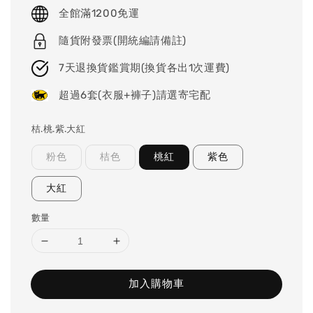
price
全館滿1200免運
隨貨附發票(開統編請備註)
7天退換貨鑑賞期(換貨各出1次運費)
超過6套(衣服+褲子)請選寄宅配
桔.桃.紫.大紅
粉色
桔色
桃紅
紫色
大紅
數量
加入購物車