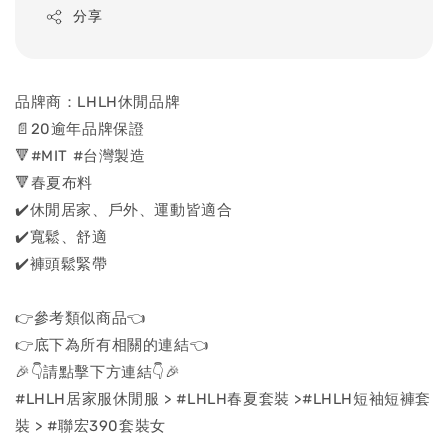
分享
品牌商：LHLH休閒品牌
📄20逾年品牌保證
🔻#MIT #台灣製造
🔻春夏布料
✔️休閒居家、戶外、運動皆適合
✔️寬鬆、舒適
✔️褲頭鬆緊帶
👉參考類似商品👈
👉底下為所有相關的連結👈
🎉👇請點擊下方連結👇🎉
#LHLH居家服休閒服 > #LHLH春夏套裝 >#LHLH短袖短褲套
裝 > #聯宏390套裝女