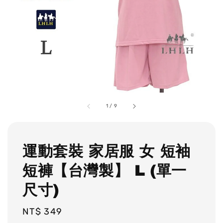
1
/
9
運動套裝 家居服 女 短袖
短褲【台灣製】 L (單一
尺寸)
Regular
NT$ 349