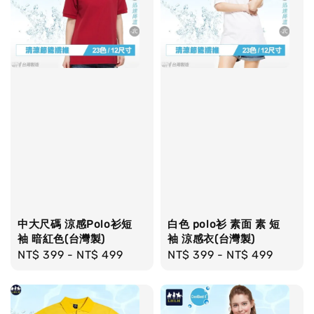
中大尺碼 涼感Polo衫短
白色 polo衫 素面 素 短
袖 暗紅色(台灣製)
袖 涼感衣(台灣製)
Regular
NT$ 399
-
NT$ 499
Regular
NT$ 399
-
NT$ 499
price
price