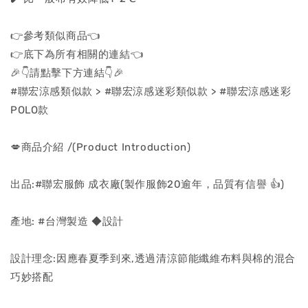
👉參考類似商品👈
👉底下為所有相關的連結👈
🎉👇請點擊下方連結👇🎉
#聯宏涼感類似款 > #聯宏涼感迷彩類似款 > #聯宏涼感迷彩
POLO款
💋商品介紹 /(Product Introduction)
出品:#聯宏服飾 成衣廠(製作服飾20逾年，品質有信譽 👍)
產地: #台灣製造 ◆設計
設計理念:因應春夏季到來,透過清涼節能纖維布料與棉的混合
巧妙搭配