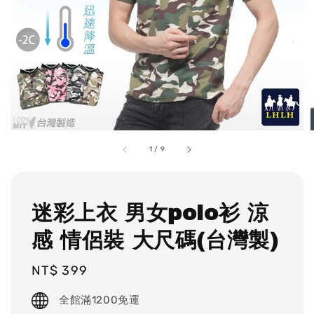
1
/
9
迷彩上衣 男女polo衫 涼
感 情侶裝 大尺碼(台灣製)
Regular
NT$ 399
price
全館滿1200免運