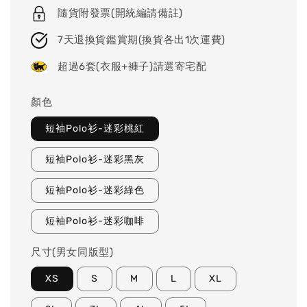
隨貨附發票(開統編請備註)
7天退換貨鑑賞期(換貨各出1次運費)
超過6套(衣服+褲子)請選寄宅配
顏色
短袖Polo衫-迷彩桃紅
短袖Polo衫-迷彩黑灰
短袖Polo衫-迷彩綠色
短袖Polo衫-迷彩咖啡
尺寸(男女同版型)
XS
S
M
L
XL