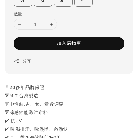
2L
3L
4L
5L
數量
加入購物車
分享
📄20多年品牌保證
🔻MIT 台灣製造
🔻中性款:男、女、童皆適穿
🔻涼感節能纖維布料
✔️ 抗UV
✔️ 吸濕排汗、吸熱慢、散熱快
✔️ 比一般布有效降低1~2℃