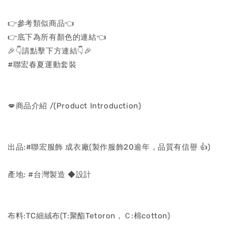
👉參考類似商品👈
👉底下為所有顏色的連結👈
🎉👇請點擊下方連結👇🎉
#聯宏春夏運動套裝
💋商品介紹 /(Product Introduction)
出品:#聯宏服飾 成衣廠(製作服飾20逾年，品質有信譽 👍)
產地: #台灣製造 ◆設計
布料:TC細絨布(T:聚酯Tetoron，Ｃ:棉cotton)