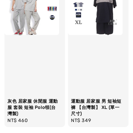
灰色 居家服 休閒服 運動
運動服 居家服 男 短袖短
服 套裝 短袖 Polo領(台
褲 【台灣製】 XL (單一
灣製)
尺寸)
Regular
NT$ 460
Regular
NT$ 349
price
price