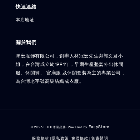
快速連結
本店地址
關於我們
聯宏服飾有限公司，創辦人林冠宏先生與郭文君小
姐，在台灣成立於1991年，早期生產整套外出休閒
服、休閒褲、 宮廟服 及休閒套裝為主的專業公司，
為台灣老字號高級紡織成衣廠。
EasyStore
© 2026 LHLH休閒品牌. Powered by
服務條款
隱私政策
會員條款
免責聲明
|
|
|