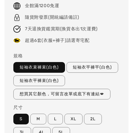
price
全館滿1200免運
隨貨附發票(開統編請備註)
7天退換貨鑑賞期(換貨各出1次運費)
超過6套(衣服+褲子)請選寄宅配
規格
短袖衣束褲束(白色)
短袖衣平褲平(白色)
短袖衣平褲束(白色)
想買其它顏色，可留言改單或底下有連結💋
尺寸
S
M
L
XL
2L
3L
4L
5L