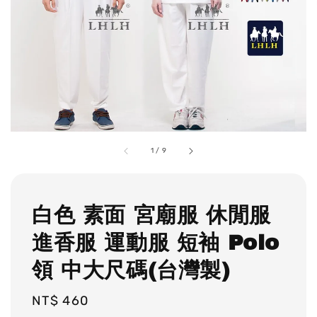
1
/
9
白色 素面 宮廟服 休閒服
進香服 運動服 短袖 Polo
領 中大尺碼(台灣製)
Regular
NT$ 460