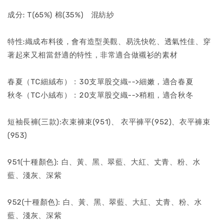
成分: T(65%) 棉(35%) 混紡紗
特性:織成布料後，會有造型美觀、易洗快乾、透氣性佳、穿
著起來又相當舒適的特性，非常適合做襯衫的素材
春夏（TC細絨布）：30支單股交織-->細嫩，適合春夏
秋冬（TC小絨布）：20支單股交織-->稍粗，適合秋冬
短袖長褲(三款):衣束褲束(951)、 衣平褲平(952)、衣平褲束
(953)
951(十種顏色): 白、黃、黑、翠藍、大紅、丈青、粉、水
藍、淺灰、深紫
952(十種顏色): 白、黃、黑、翠藍、大紅、丈青、粉、水
藍、淺灰、深紫