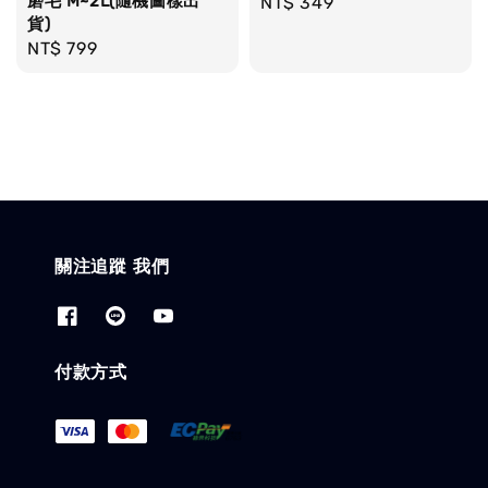
磨毛 M~2L(隨機圖樣出
Regular
NT$ 349
貨)
price
Regular
NT$ 799
price
關注追蹤 我們
付款方式