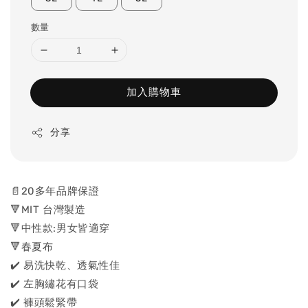
數量
加入購物車
分享
📄20多年品牌保證
🔻MIT 台灣製造
🔻中性款:男女皆適穿
🔻春夏布
✔️ 易洗快乾、透氣性佳
✔️ 左胸繡花有口袋
✔️ 褲頭鬆緊帶