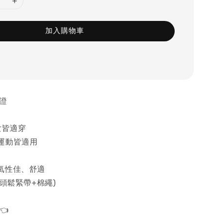
加入購物車
保證
女皆適穿
、運動皆適用
透氣性佳、舒適
褲頭鬆緊帶+棉繩)
👈