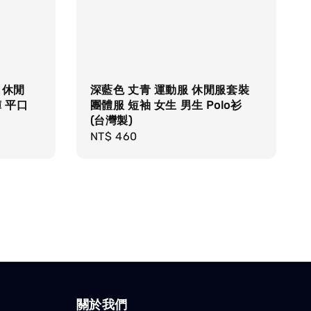
 休閒
深藍色 丈青 運動服 休閒服套裝
 平口
團體服 短袖 女生 男生 Polo衫
(台灣製)
Regular
NT$ 460
price
關於我們