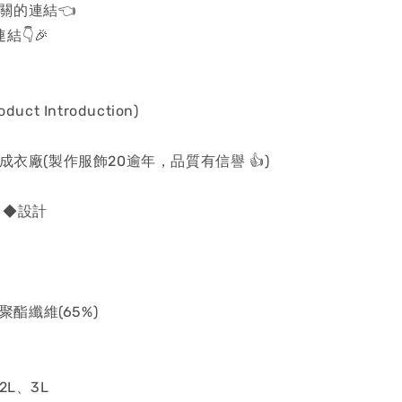
關的連結👈
結👇🎉
uct Introduction)
 成衣廠(製作服飾20逾年，品質有信譽 👍)
 ◆設計
 聚酯纖維(65%)
2L、3L