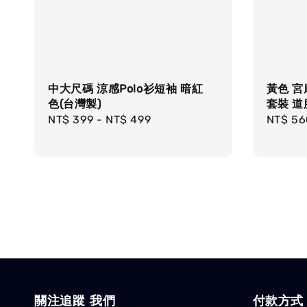
中大尺碼 涼感Polo衫短袖 暗紅
黃色 宮
色(台灣製)
套裝 道
Regular
NT$ 399
-
NT$ 499
Regula
NT$ 56
price
price
關注追蹤 我們
付款方式