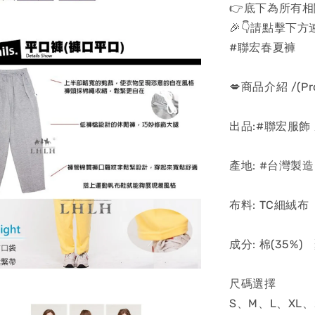
👉底下為所有相
🎉👇請點擊下方連
#聯宏春夏褲
💋商品介紹 /(Prod
出品:#聯宏服飾
產地: #台灣製造
布料: TC細絨布
成分: 棉(35%)
尺碼選擇
S、M、L、XL、