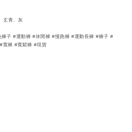
、丈青、灰
色褲子 #運動褲 #休閒褲 #慢跑褲 #運動長褲 #褲子 #
 #寬褲 #寬鬆褲 #現貨