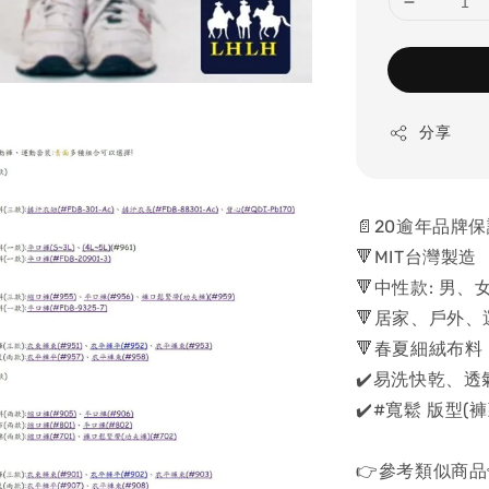
分享
📄20逾年品牌
🔻MIT台灣製造
🔻中性款: 男、
🔻居家、戶外
🔻春夏細絨布料
✔️易洗快乾、
✔️#寬鬆 版型(
👉參考類似商品