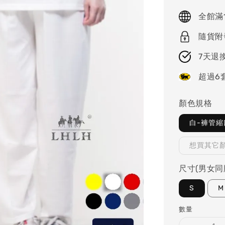
price
全館滿
隨貨附
7天退
超過6
顏色規格
白-褲管縮
想買其它
尺寸(男女同
S
M
數量