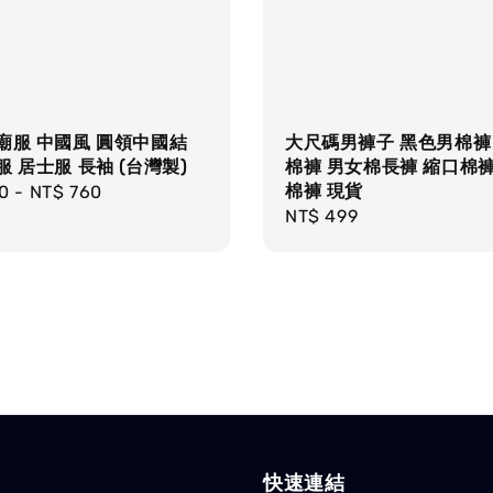
廟服 中國風 圓領中國結
大尺碼男褲子 黑色男棉褲
服 居士服 長袖 (台灣製)
棉褲 男女棉長褲 縮口棉褲
棉褲 現貨
r
0
-
NT$ 760
Regular
NT$ 499
price
快速連結