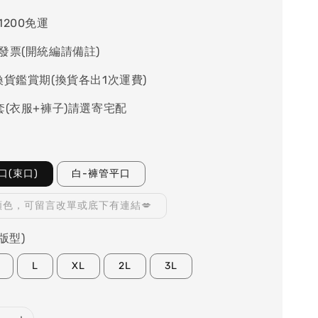
1200免運
發票(開統編請備註)
換貨鑑賞期(換貨各出1次運費)
套(衣服+褲子)請選寄宅配
口(束口)
白-褲管平口
顏色，可留言改單或底下有連結💋
版型)
L
XL
2L
3L