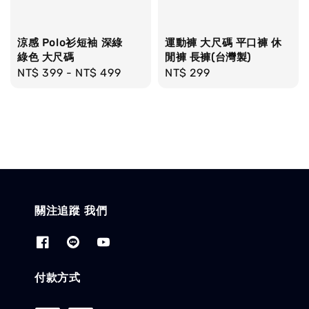
涼感 Polo衫短袖 深綠
運動褲 大尺碼 平口褲 休
綠色 大尺碼
閒褲 長褲(台灣製)
Regular
NT$ 399
-
NT$ 499
Regular
NT$ 299
price
price
關注追蹤 我們
付款方式