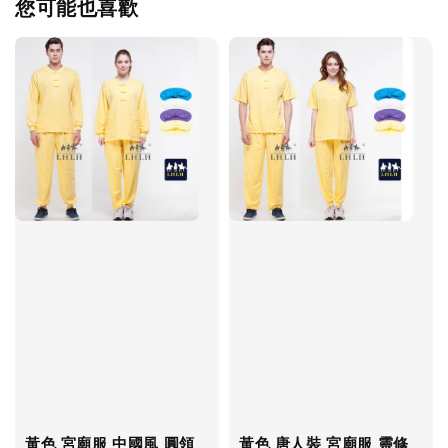
您可能也喜歡
黃色 宮廟服 中國風 圓領
黃色 唐人裝 宮廟服 靈修