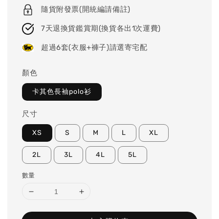
隨貨附發票(開統編請備註)
7天退換貨鑑賞期(換貨各出1次運費)
超過6套(衣服+褲子)請選寄宅配
顏色
卡其色長袖polo衫
尺寸
XS
S
M
L
XL
2L
3L
4L
5L
數量