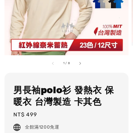
1
/
8
男長袖polo衫 發熱衣 保
暖衣 台灣製造 卡其色
Regular
NT$ 499
price
全館滿1200免運