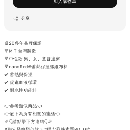
加入購物車
分享
📄20多年品牌保證
🔻MIT 台灣製造
🔻中性款:男、女、童皆適穿
🔻nanoRed®蓄熱保溫纖維布料
✔️ 蓄熱與保溫
✔️ 促進血液循環
✔️ 耐水性功能佳
👉參考類似商品👈
👉底下為所有相關的連結👈
🎉👇請點擊下方連結👇🎉
#聯宏發熱類似款 > #聯宏發熱素面POLO款