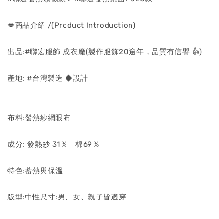
💋商品介紹 /(Product Introduction)
出品:#聯宏服飾 成衣廠(製作服飾20逾年，品質有信譽 👍)
產地: #台灣製造 ◆設計
布料:發熱紗網眼布
成分: 發熱紗 31％ 棉69％
特色:蓄熱與保溫
版型:中性尺寸:男、女、親子皆適穿