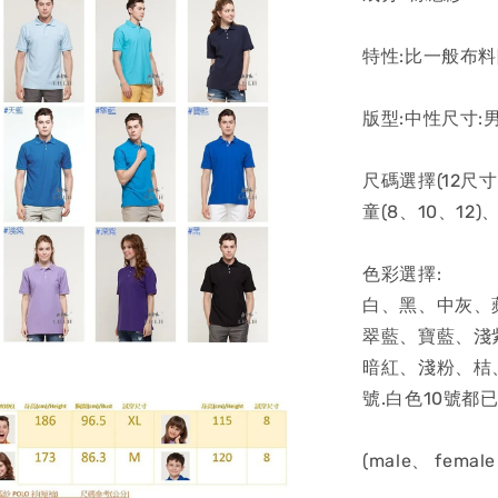
特性:比一般布
版型:中性尺寸:
尺碼選擇(12尺寸)
童(8、10、12)
色彩選擇:
白、黑、中灰、
翠藍、寶藍、淺
暗紅、淺粉、桔
號.白色10號都已
(male、 female 