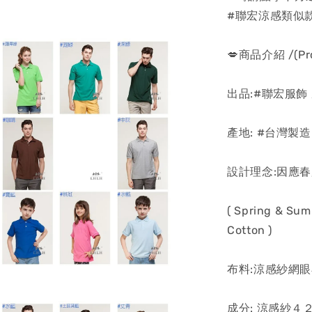
#聯宏涼感類似款
💋商品介紹 /(Prod
出品:#聯宏服飾
產地: #台灣製造
設計理念:因應
( Spring & Sum
Cotton )
布料:涼感紗網
成分: 涼感紗４