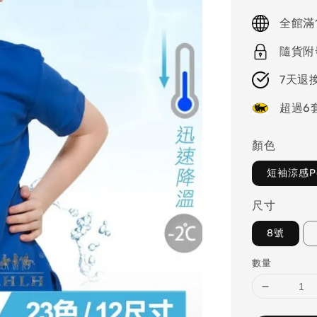
price
全館滿
隨貨附
7天退
超過6
顏色
短袖涼感Po
尺寸
8號
數量