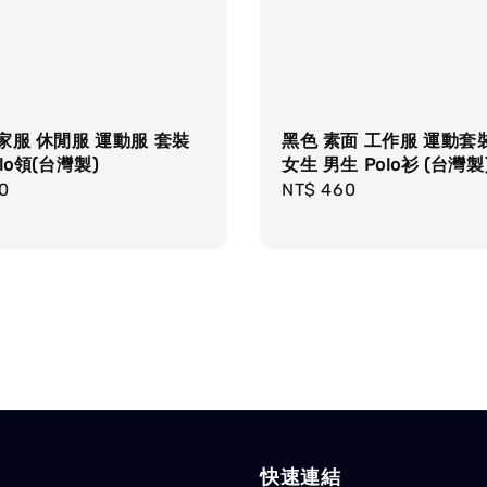
家服 休閒服 運動服 套裝
黑色 素面 工作服 運動套
lo領(台灣製)
女生 男生 Polo衫 (台灣製
r
0
Regular
NT$ 460
price
快速連結