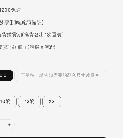
1200免運
發票(開統編請備註)
換貨鑑賞期(換貨各出1次運費)
套(衣服+褲子)請選寄宅配
lo
下單後，請告知需要的顏色尺寸數量💋
10號
12號
XS