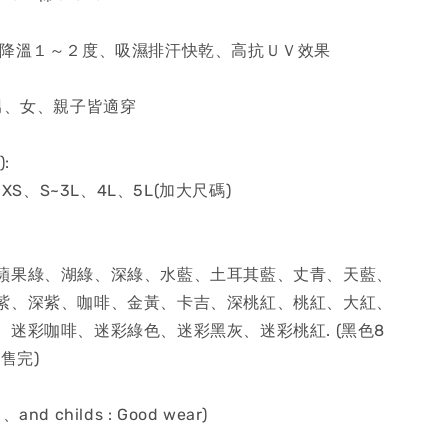
料降溫１～２度、吸濕排汗快乾、高抗ＵＶ效果
男、女、親子皆適穿
:
、XS、S~3L、4L、5L(加大尺碼)
蘋果綠、湖綠、深綠、水藍、土耳其藍、丈青、天藍、
紫、深紫、咖啡、金黃、卡吉、深桃紅、桃紅、大紅、
、迷彩咖啡、迷彩綠色、迷彩黑灰、迷彩桃紅. (黑色8
售完)
、and childs : Good wear)