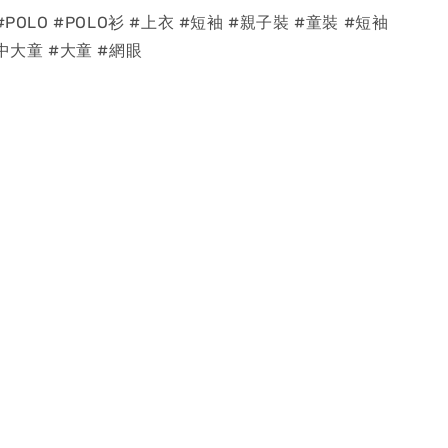
POLO #POLO衫 #上衣 #短袖 #親子裝 #童裝 #短袖
中大童 #大童 #網眼