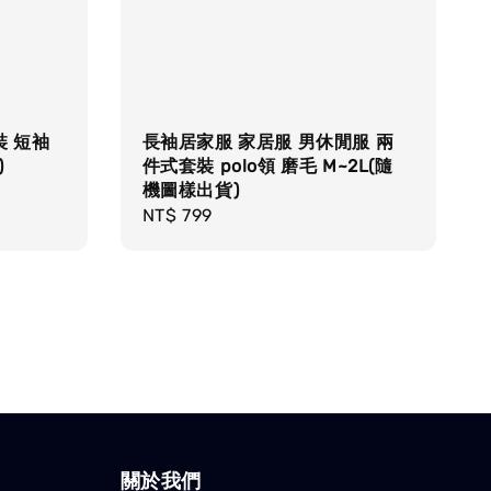
裝 短袖
長袖居家服 家居服 男休閒服 兩
)
件式套裝 polo領 磨毛 M~2L(隨
機圖樣出貨)
Regular
NT$ 799
price
關於我們