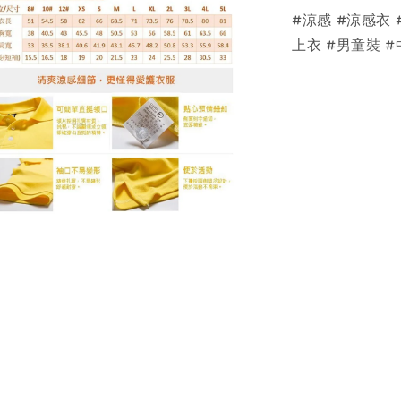
#涼感 #涼感衣 #
上衣 #男童裝 #