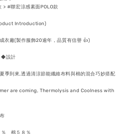
 > #聯宏涼感素面POLO款
uct Introduction)
 成衣廠(製作服飾20逾年，品質有信譽 👍)
 ◆設計
春夏季到來,透過清涼節能纖維布料與棉的混合巧妙搭配
mer are coming, Thermolysis and Coolness with
眼布
２％ 棉５８％