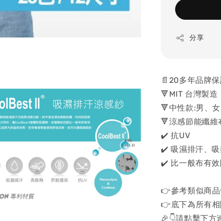
分享
📄20多年品牌
🔻MIT 台灣製造
🔻中性款:男、
🔻涼感節能纖維
✔️ 抗UV
✔️ 吸濕排汗、
✔️ 比一般布有效
👉參考類似商品
👉底下為所有相
🎉👇請點擊下方連