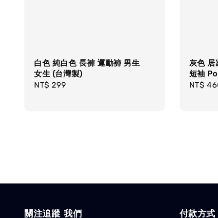
白色 純白色 長褲 運動褲 男生
灰色 居
女生 (台灣製)
短袖 Po
Regular
NT$ 299
Regula
NT$ 46
price
price
關注追蹤 我們
付款方式