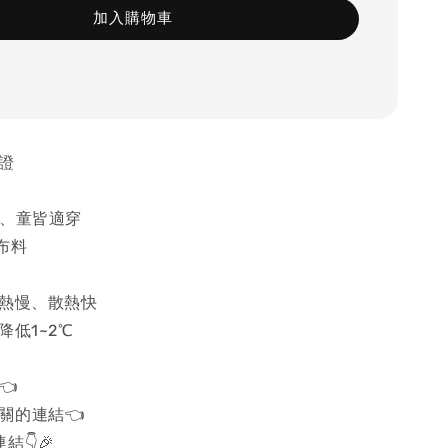
加入購物車
保證
女、童皆適穿
布料
吸熱慢、散熱快
降低1~2℃
👈
關的連結👈
結👇🎉