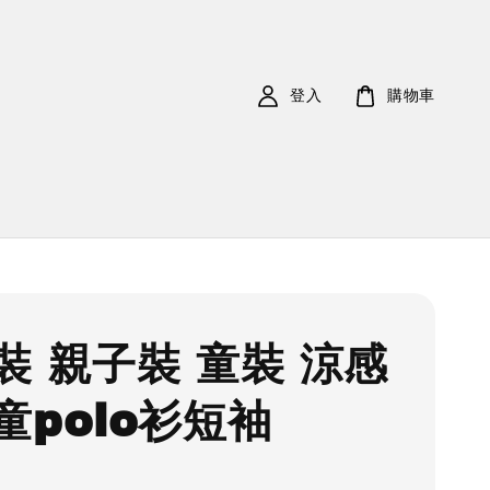
登入
購物車
裝 親子裝 童裝 涼感
童polo衫短袖