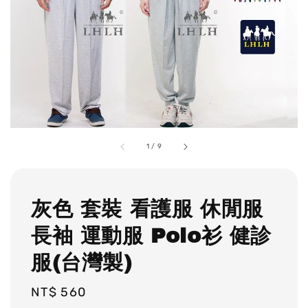
1
/
9
灰色 套裝 看護服 休閒服
長袖 運動服 Polo衫 健診
服(台灣製)
Regular
NT$ 560