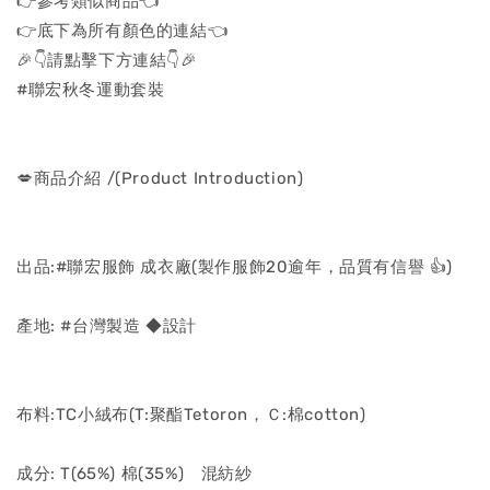
👉參考類似商品👈
👉底下為所有顏色的連結👈
🎉👇請點擊下方連結👇🎉
#聯宏秋冬運動套裝
💋商品介紹 /(Product Introduction)
出品:#聯宏服飾 成衣廠(製作服飾20逾年，品質有信譽 👍)
產地: #台灣製造 ◆設計
布料:TC小絨布(T:聚酯Tetoron，Ｃ:棉cotton)
成分: T(65%) 棉(35%) 混紡紗