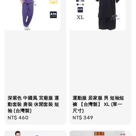
深紫色 中國風 宮廟服 運
運動服 居家服 男 短袖短
動套裝 唐裝 休閒套裝 短
褲 【台灣製】 XL (單一
袖 (台灣製)
尺寸)
Regular
NT$ 460
Regular
NT$ 349
price
price