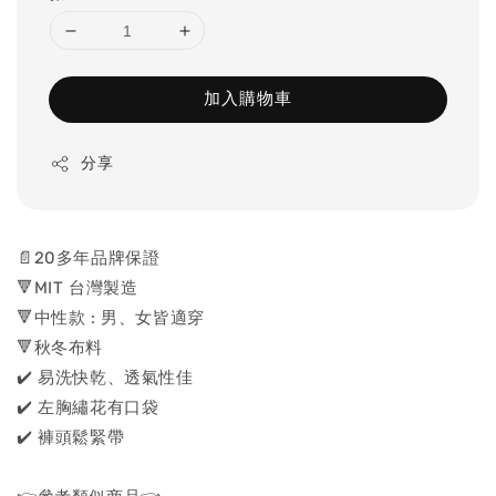
加入購物車
分享
📄20多年品牌保證
🔻MIT 台灣製造
🔻中性款 : 男、女皆適穿
🔻秋冬布料
✔️ 易洗快乾、透氣性佳
✔️ 左胸繡花有口袋
✔️ 褲頭鬆緊帶