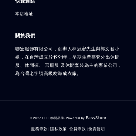
快速連結
本店地址
關於我們
聯宏服飾有限公司，創辦人林冠宏先生與郭文君小
姐，在台灣成立於1991年，早期生產整套外出休閒
服、休閒褲、 宮廟服 及休閒套裝為主的專業公司，
為台灣老字號高級紡織成衣廠。
EasyStore
© 2026 LHLH休閒品牌. Powered by
服務條款
隱私政策
會員條款
免責聲明
|
|
|