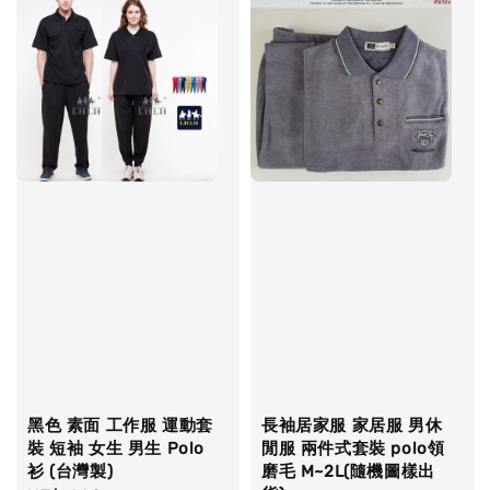
黑色 素面 工作服 運動套
長袖居家服 家居服 男休
裝 短袖 女生 男生 Polo
閒服 兩件式套裝 polo領
衫 (台灣製)
磨毛 M~2L(隨機圖樣出