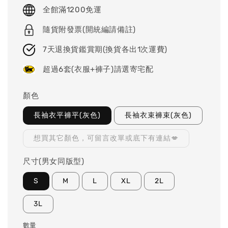
price
全館滿1200免運
隨貨附發票(開統編請備註)
7天退換貨鑑賞期(換貨各出1次運費)
超過6套(衣服+褲子)請選寄宅配
顏色
長袖衣平褲平(灰色)
長袖衣束褲束(灰色)
想買其它顏色，可留言改單或底下有連結💋
尺寸(男女同版型)
S
M
L
XL
2L
3L
數量