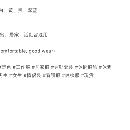
: 白、黃、黑、翠藍
外出、居家、活動皆適用
 comfortable, good wear)
#藍色 #工作服 #居家服 #運動套裝 #休閒服飾 #休閒
男生 #女生 #情侶裝 #看護服 #健檢服 #現貨