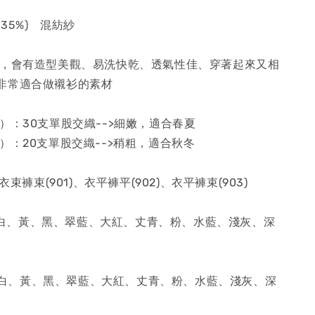
棉(35%) 混紡紗
後，會有造型美觀、易洗快乾、透氣性佳、穿著起來又相
非常適合做襯衫的素材
）：30支單股交織-->細嫩，適合春夏
）：20支單股交織-->稍粗，適合秋冬
衣束褲束(901)、衣平褲平(902)、衣平褲束(903)
): 白、黃、黑、翠藍、大紅、丈青、粉、水藍、淺灰、深
): 白、黃、黑、翠藍、大紅、丈青、粉、水藍、淺灰、深