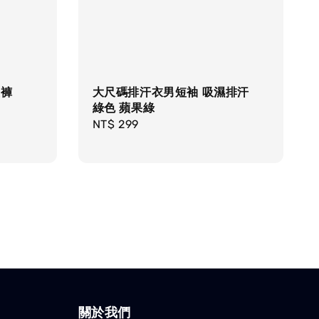
短褲
大尺碼排汗衣男短袖 吸濕排汗
綠色 蘋果綠
Regular
NT$ 299
price
關於我們