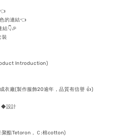
👈
色的連結👈
結👇🎉
套裝
uct Introduction)
 成衣廠(製作服飾20逾年，品質有信譽 👍)
 ◆設計
聚酯Tetoron，Ｃ:棉cotton)