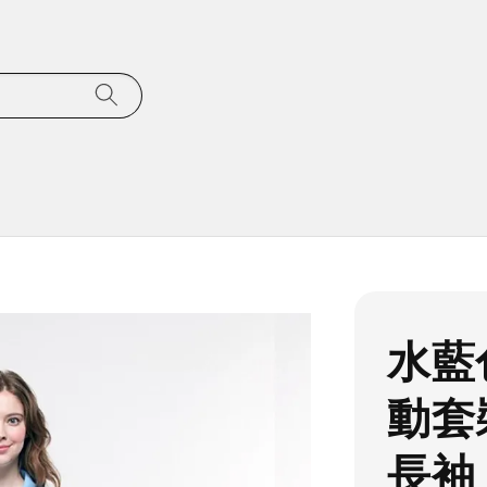
水藍
動套
長袖 