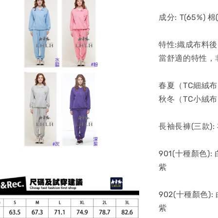
成分: T(65%) 
特性:織成布料
當舒適的特性，
春夏（TC細絨布
秋冬（TC小絨布
長袖長褲(三款): 
901(十種顏色
紫
902(十種顏色
紫