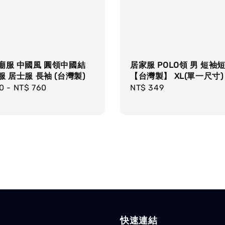
廟服 中國風 圓領中國結
居家服 POLO領 男 短袖
服 居士服 長袖 (台灣製)
【台灣製】 XL(單一尺寸)
r
0
-
NT$ 760
Regular
NT$ 349
price
快速連結