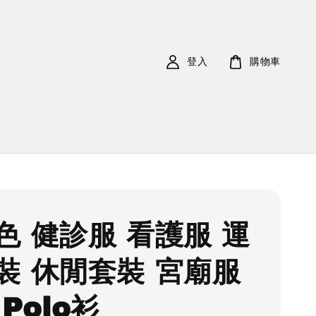
登入
購物車
色 健診服 看護服 運
裝 休閒套裝 宮廟服
Polo衫