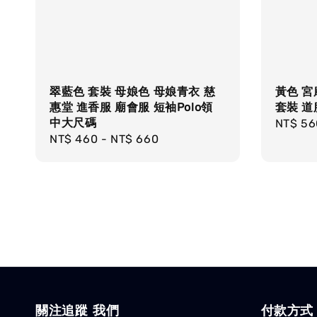
翠藍色 套裝 母娘色 母娘青衣 慈
黃色 宮
惠堂 進香服 廟會服 短袖Polo領
套裝 道
中大尺碼
Regula
NT$ 56
Regular
NT$ 460
-
NT$ 660
price
price
關注追蹤 我們
付款方式