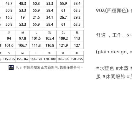
903(四種顏色)
舒適 ，工作、
(plain design,
#水藍色 #水藍 
服 #休閒服飾 #