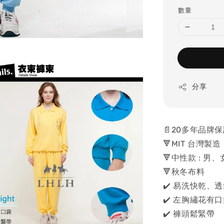
數量
分享
📄20多年品牌
🔻MIT 台灣製造
🔻中性款 : 男
🔻秋冬布料
✔️ 易洗快乾、
✔️ 左胸繡花有
✔️ 褲頭鬆緊帶