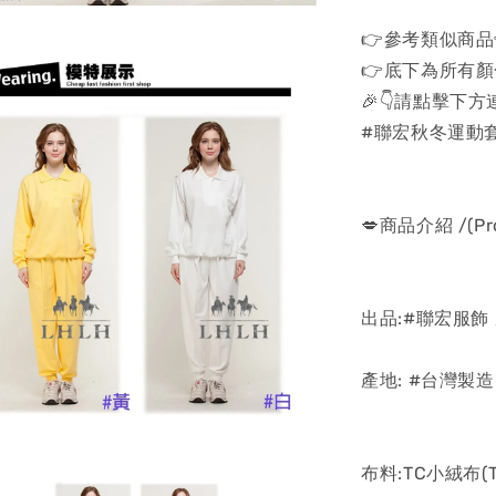
👉參考類似商品
👉底下為所有顏
🎉👇請點擊下方連
#聯宏秋冬運動
💋商品介紹 /(Prod
出品:#聯宏服飾
產地: #台灣製造
布料:TC小絨布(T: