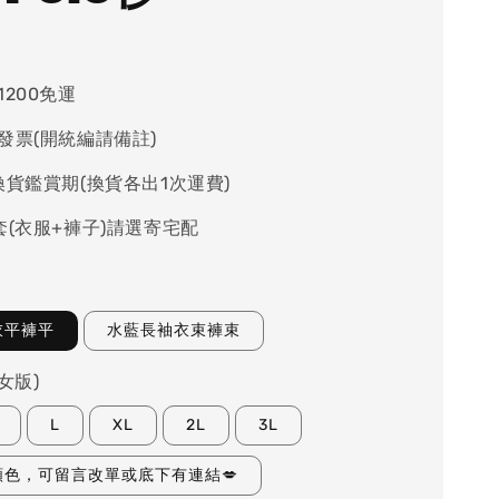
1200免運
發票(開統編請備註)
換貨鑑賞期(換貨各出1次運費)
套(衣服+褲子)請選寄宅配
衣平褲平
水藍長袖衣束褲束
女版)
L
XL
2L
3L
顏色，可留言改單或底下有連結💋