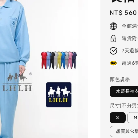
Regular
NT$ 560
price
全館滿
隨貨附
7天退
超過6
顏色規格
水藍長袖
尺寸(不分男
S
M
想買其它