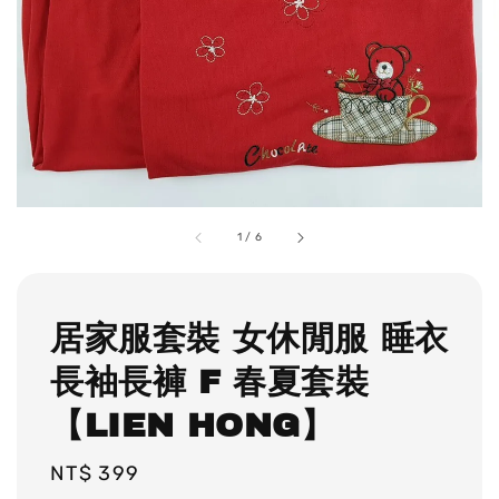
1
/
6
居家服套裝 女休閒服 睡衣
長袖長褲 F 春夏套裝
【LIEN HONG】
Regular
NT$ 399