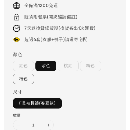
price
全館滿1200免運
隨貨附發票(開統編請備註)
7天退換貨鑑賞期(換貨各出1次運費)
超過6套(衣服+褲子)請選寄宅配
顏色
紅色
紫色
桃紅
粉色
桔色
尺寸
F長袖長褲(春夏款)
數量