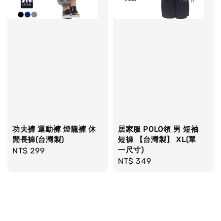
功夫褲 運動褲 燈籠褲 休
居家服 POLO領 男 短袖
閒長褲(台灣製)
短褲 【台灣製】 XL(單
一尺寸)
Regular
NT$ 299
Regular
NT$ 349
price
price