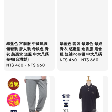
翠藍色 宮廟服 中國風圓
翠藍色 套裝 母娘色 母娘
領套裝 唐人裝 母娘色 青
青衣 慈惠堂 進香服 廟會
衣 慈惠堂 道服 中大尺碼
服 短袖Polo領 中大尺碼
短袖(台灣製)
Regular
NT$ 460
-
NT$ 660
Regular
NT$ 460
-
NT$ 660
price
price