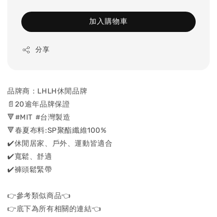
加入購物車
分享
品牌商：LHLH休閒品牌
📄20逾年品牌保證
🔻#MIT #台灣製造
🔻春夏布料:SP聚酯纖維100%
✔️休閒居家、戶外、運動皆適合
✔️寬鬆、舒適
✔️褲頭鬆緊帶
👉參考類似商品👈
👉底下為所有相關的連結👈