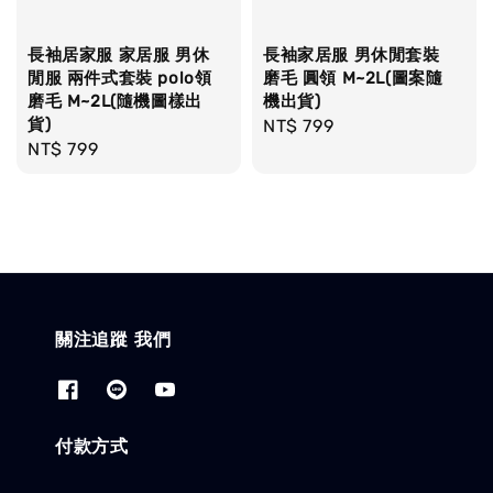
長袖居家服 家居服 男休
長袖家居服 男休閒套裝
閒服 兩件式套裝 polo領
磨毛 圓領 M~2L(圖案隨
磨毛 M~2L(隨機圖樣出
機出貨)
貨)
Regular
NT$ 799
Regular
NT$ 799
price
price
關注追蹤 我們
付款方式