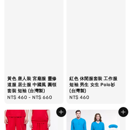
黃色 唐人裝 宮廟服 靈修
紅色 休閒服套裝 工作服
道服 居士服 中國風 圓領
短袖 男生 女生 Polo衫
套裝 短袖 (台灣製)
(台灣製)
Regular
NT$ 460
-
NT$ 660
Regular
NT$ 460
price
price