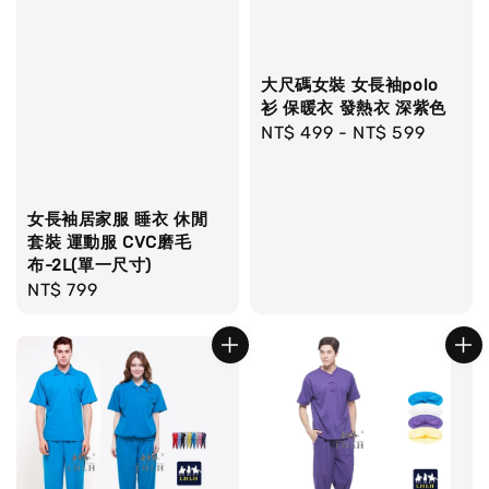
大尺碼女裝 女長袖polo
衫 保暖衣 發熱衣 深紫色
Regular
NT$ 499
-
NT$ 599
price
女長袖居家服 睡衣 休閒
套裝 運動服 CVC磨毛
布-2L(單一尺寸)
Regular
NT$ 799
price