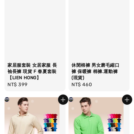
家居服套裝 女居家服 長
休閒棉褲 男女磨毛縮口
袖長褲 現貨 F 春夏套裝
褲 保暖褲 棉褲.運動褲
【LIEN HONG】
(現貨)
Regular
NT$ 399
Regular
NT$ 460
price
price