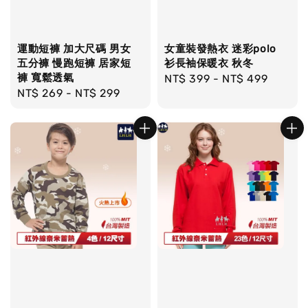
運動短褲 加大尺碼 男女
女童裝發熱衣 迷彩polo
五分褲 慢跑短褲 居家短
衫長袖保暖衣 秋冬
褲 寬鬆透氣
Regular
NT$ 399
-
NT$ 499
Regular
NT$ 269
-
NT$ 299
price
price