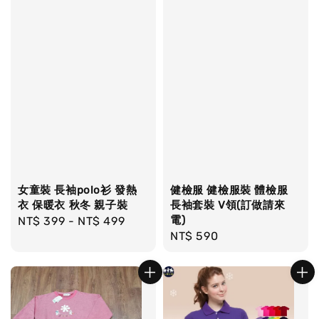
女童裝 長袖polo衫 發熱
健檢服 健檢服裝 體檢服
衣 保暖衣 秋冬 親子裝
長袖套裝 V領(訂做請來
電)
Regular
NT$ 399
-
NT$ 499
Regular
NT$ 590
price
price