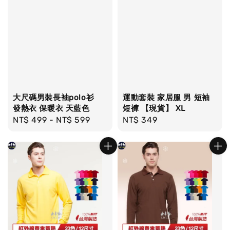
大尺碼男裝長袖polo衫
運動套裝 家居服 男 短袖
發熱衣 保暖衣 天藍色
短褲 【現貨】 XL
Regular
NT$ 499
-
NT$ 599
Regular
NT$ 349
price
price