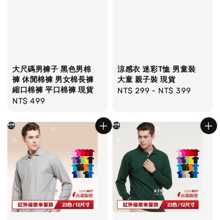
大尺碼男褲子 黑色男棉
涼感衣 迷彩T恤 男童裝
褲 休閒棉褲 男女棉長褲
大童 親子裝 現貨
縮口棉褲 平口棉褲 現貨
Regular
NT$ 299
-
NT$ 399
Regular
NT$ 499
price
price