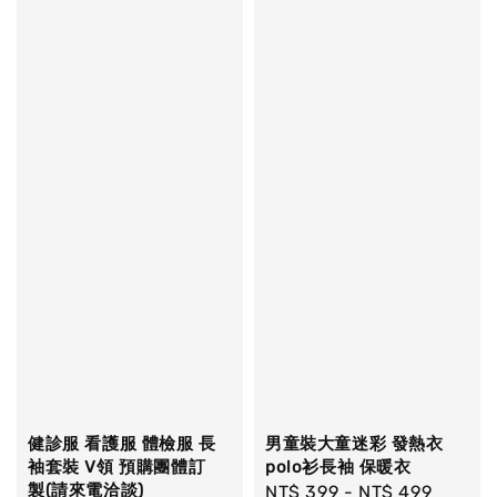
健診服 看護服 體檢服 長
男童裝大童迷彩 發熱衣
袖套裝 V領 預購團體訂
polo衫長袖 保暖衣
製(請來電洽談)
Regular
NT$ 399
-
NT$ 499