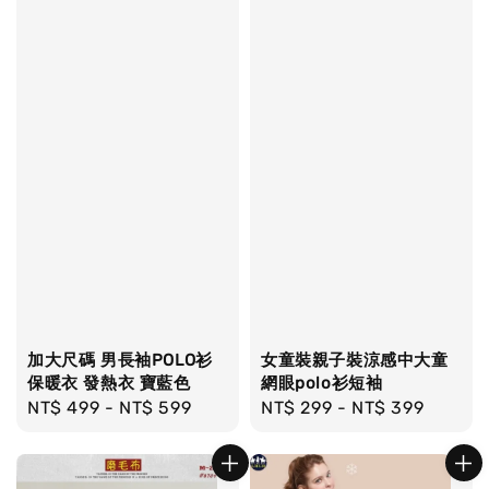
加大尺碼 男長袖POLO衫
女童裝親子裝涼感中大童
保暖衣 發熱衣 寶藍色
網眼polo衫短袖
Regular
NT$ 499
-
NT$ 599
Regular
NT$ 299
-
NT$ 399
price
price