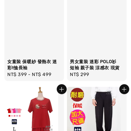
女童裝 保暖紗 發熱衣 迷
男女童裝 迷彩 POLO衫
彩t恤長袖
短袖 親子裝 涼感衣 現貨
Regular
NT$ 399
-
NT$ 499
Regular
NT$ 299
price
price