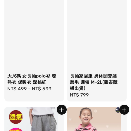
大尺碼 女長袖polo衫 發
長袖家居服 男休閒套裝
熱衣 保暖衣 深桃紅
磨毛 圓領 M~2L(圖案隨
機出貨)
Regular
NT$ 499
-
NT$ 599
Regular
NT$ 799
price
price