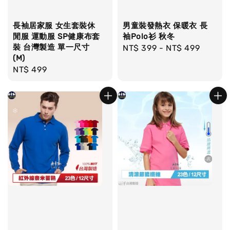
長袖居家服 女生套裝休
男童裝發熱衣 保暖衣 長
閒服 運動服 SP健康布套
袖Polo衫 秋冬
裝 台灣製造 單一尺寸
Regular
NT$ 399
-
NT$ 499
(M)
price
Regular
NT$ 499
price