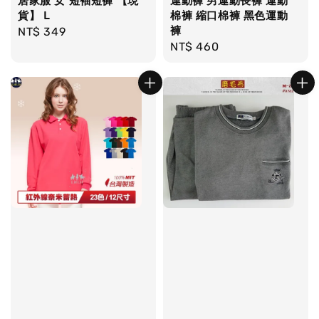
居家服 女 短袖短褲 【現
運動褲 男運動長褲 運動
貨】 L
棉褲 縮口棉褲 黑色運動
褲
Regular
NT$ 349
Regular
NT$ 460
price
price