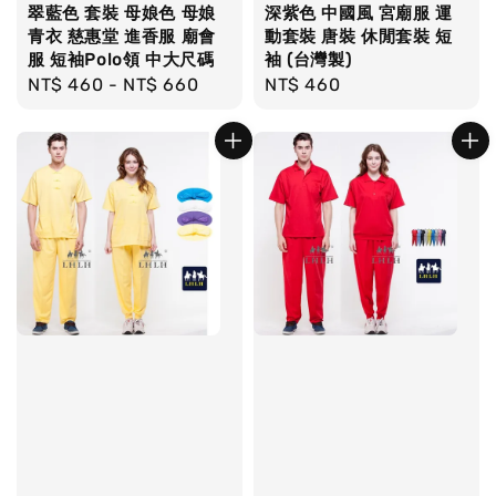
翠藍色 套裝 母娘色 母娘
深紫色 中國風 宮廟服 運
青衣 慈惠堂 進香服 廟會
動套裝 唐裝 休閒套裝 短
服 短袖Polo領 中大尺碼
袖 (台灣製)
Regular
NT$ 460
-
NT$ 660
Regular
NT$ 460
price
price