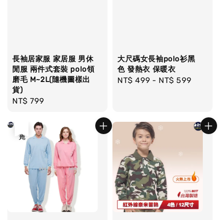
長袖居家服 家居服 男休
大尺碼女長袖polo衫黑
閒服 兩件式套裝 polo領
色 發熱衣 保暖衣
磨毛 M~2L(隨機圖樣出
Regular
NT$ 499
-
NT$ 599
貨)
price
Regular
NT$ 799
price
售完