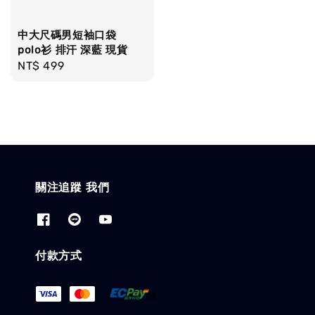
中大尺碼男短袖口袋
polo衫 排汗 深藍 現貨
Regular
NT$ 499
price
關注追蹤 我們
付款方式