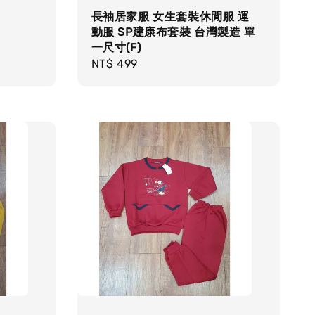
長袖居家服 女生套裝休閒服 運
動服 SP建康布套裝 台灣製造 單
一尺寸(F)
Regular
NT$ 499
price