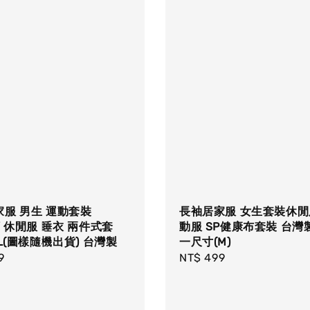
服 男生 運動套裝
長袖居家服 女生套裝休閒
領 休閒服 睡衣 兩件式套
動服 SP健康布套裝 台灣
2L(圖樣隨機出貨) 台灣製
一尺寸(M)
r
9
Regular
NT$ 499
price