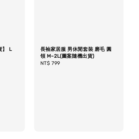
】 L
長袖家居服 男休閒套裝 磨毛 圓
領 M~2L(圖案隨機出貨)
Regular
NT$ 799
price