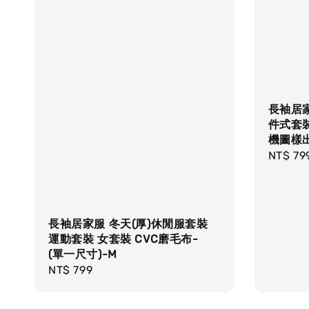
長袖居家
件式套裝 
機圖樣出
Regula
NT$ 79
price
長袖居家服 冬天(厚)休閒服套裝
運動套裝 女套裝 CVC磨毛布-
(單一尺寸)-M
Regular
NT$ 799
price