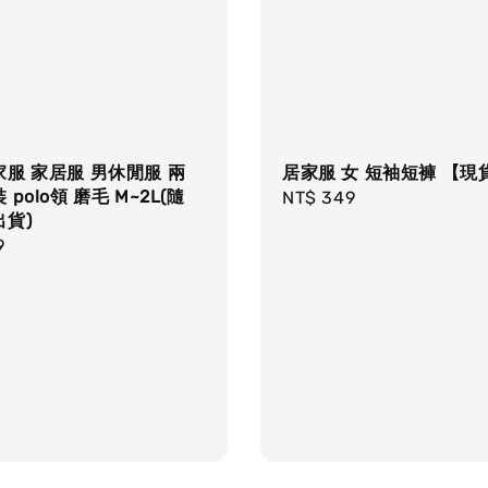
服 家居服 男休閒服 兩
居家服 女 短袖短褲 【現貨
polo領 磨毛 M~2L(隨
Regular
NT$ 349
貨)
price
r
9