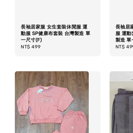
長袖居家服 女生套裝休閒服 運
長袖居
動服 SP健康布套裝 台灣製造 單
服 運動
一尺寸(F)
製造 單
Regular
NT$ 499
Regula
NT$ 49
price
price