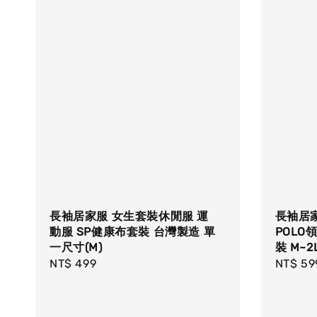
長袖居家服 女生套裝休閒服 運
長袖居家
動服 SP健康布套裝 台灣製造 單
POLO
一尺寸(M)
裝 M~
Regular
NT$ 499
Regula
NT$ 59
price
price