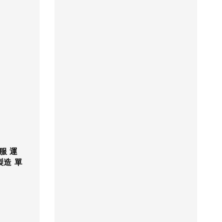
服 運
製造 單