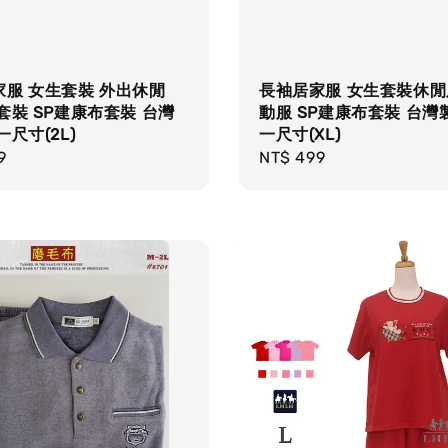
家服 女生套裝 外出休閒
長袖居家服 女生套裝休閒
套裝 SP建康布套裝 台灣
動服 SP建康布套裝 台灣
一尺寸(2L)
一尺寸(XL)
r
9
Regular
NT$ 499
price