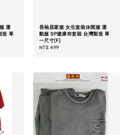
服 運
長袖居家服 女生套裝休閒服 運
製造 單
動服 SP建康布套裝 台灣製造 單
一尺寸(F)
Regular
NT$ 499
price